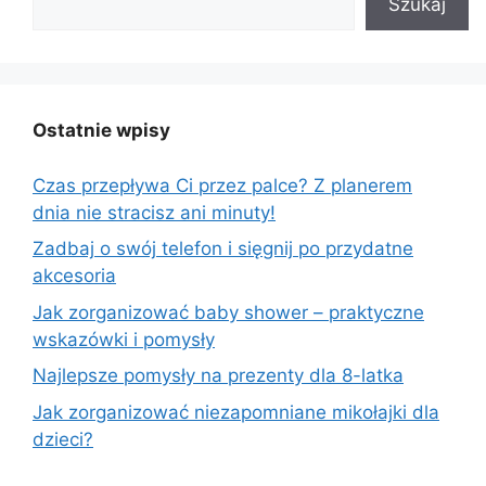
Szukaj
Ostatnie wpisy
Czas przepływa Ci przez palce? Z planerem
dnia nie stracisz ani minuty!
Zadbaj o swój telefon i sięgnij po przydatne
akcesoria
Jak zorganizować baby shower – praktyczne
wskazówki i pomysły
Najlepsze pomysły na prezenty dla 8-latka
Jak zorganizować niezapomniane mikołajki dla
dzieci?