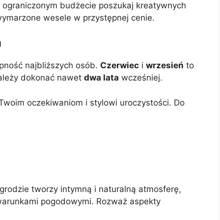
y ograniczonym budżecie poszukaj kreatywnych
wymarzone wesele w przystępnej cenie.
a
pność najbliższych osób.
Czerwiec
i
wrzesień
to
należy dokonać nawet
dwa lata
wcześniej.
woim oczekiwaniom i stylowi uroczystości. Do
rodzie tworzy intymną i naturalną atmosferę,
 warunkami pogodowymi. Rozważ aspekty