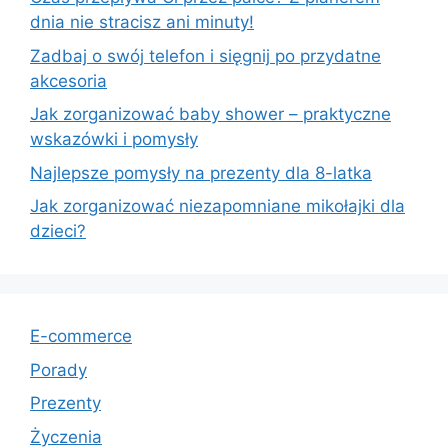
dnia nie stracisz ani minuty!
Zadbaj o swój telefon i sięgnij po przydatne
akcesoria
Jak zorganizować baby shower – praktyczne
wskazówki i pomysły
Najlepsze pomysły na prezenty dla 8-latka
Jak zorganizować niezapomniane mikołajki dla
dzieci?
E-commerce
Porady
Prezenty
Życzenia